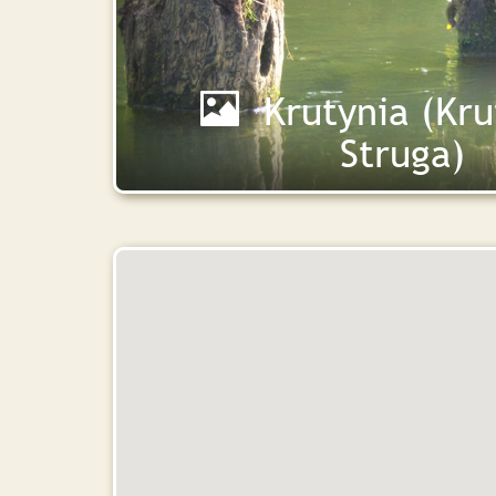
Krutynia (Kru
Struga)