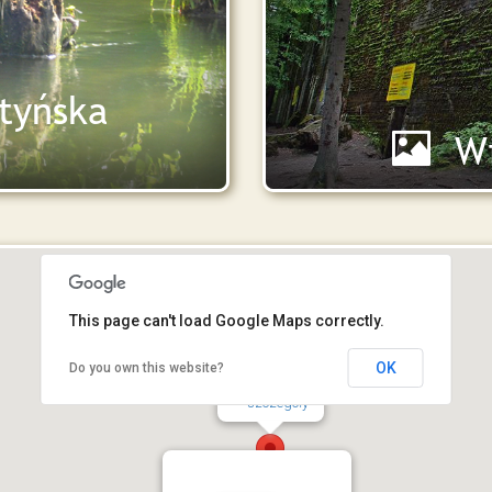
tyńska
Wil
This page can't load Google Maps correctly.
OK
Do you own this website?
Wilczy Szaniec
szczegóły