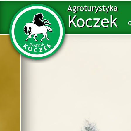
Agroturystyka
Koczek
O