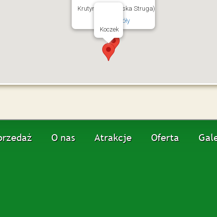
Krutynia (Krutyńska Struga)
szczegóły
Koczek
przedaż
O nas
Atrakcje
Oferta
Gale